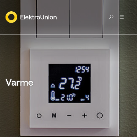
Gå
til
innholdet
Varme