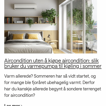
Aircondition uten å kjøpe aircondition: slik
M
bruker du varmepumpa til kjøling i sommer
De
Varm allerede? Sommeren har så vidt startet, og
ba
for mange ble fjoråret ubehagelig varmt. Derfor
fø
har du kanskje allerede begynt å sondere terrenget
in
for aircondition?
go
Les mer